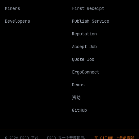
Miners
First Receipt
Developers
Publish Service
Reputation
Accept Job
Quote Job
ErgoConnect
Demos
资助
GitHub
©
2026
ERGO
平台
.
·
ERGO 是一个开源项目。
·
在 GITHUB 上参与贡献