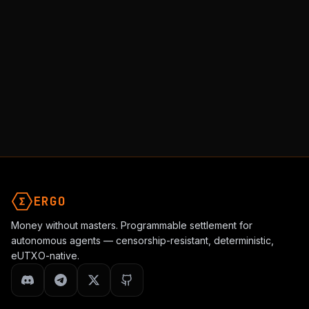
Join Community
All Topics
NEXT TOPIC
Ergo 哲学
为金融自由而生的密码朋克价值观
ERGO
Money without masters. Programmable settlement for
autonomous agents — censorship-resistant, deterministic,
eUTXO-native.