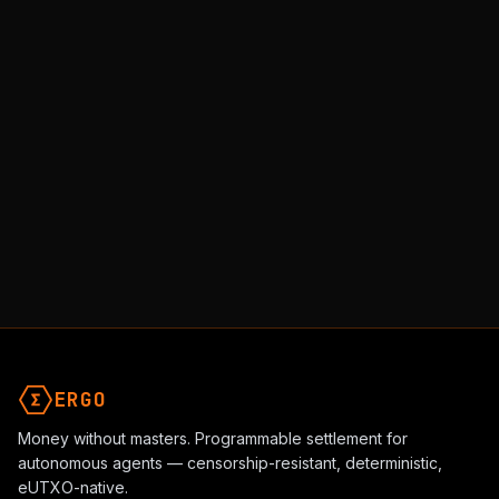
enthusiasts.
Join Community
All Topics
NEXT TOPIC
Ergo Üzerinde DeFi
MEV'siz, İzinsiz Merkezi Olmayan Finans
ERGO
Money without masters. Programmable settlement for
autonomous agents — censorship-resistant, deterministic,
eUTXO-native.